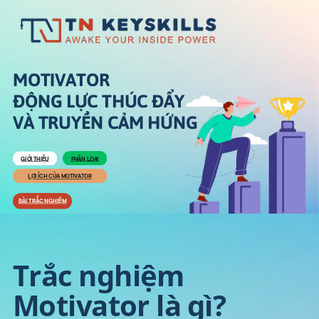
MOTIVATOR
ĐỘNG LỰC THÚC ĐẨY
VÀ TRUYỀN CẢM HỨNG
PHÂN LOẠI
GIỚI THIỆU
LỢI ÍCH CỦA
MOTIVATOR
BÀI TRẮC NGHIỆM
Trắc nghiệm
Motivator là gì?